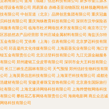
贸易有限公司
蓝海（福建）信息科技有限公司
新乡市金江源水
处理设备有限公司
周易算命
赤峰圣亚动物医院
桂林领趣网络科
技有限公司
中创至道（北京）品牌创意集团有限公司
重庆冠鑫
贝科技有限公司
重庆淘铢教育科技有限公司
深圳市汉华保险咨
询服务有限公司
临海市杜才网络技术开发有限公司
南京市江宁
区苏皓然农产品经营部
常州庄城金属材料有限公司
海盐沃尔特
五金有限公司
艾依希（上海）仪表有限公司
北京梦迈科技有限
公司
邱县凝尚文化传媒有限公司
上海菇葵实业有限公司
海口甘
铵五金有限责任公司
北京洁登科技有限公司
九江元源金融服务
有限公司
郑州建铭工业皮带有限公司
深圳市金大王科技有限公
司
长江三峡生态园林有限公司
天气预报
郑州佶好生物科技有限
公司
上海莫畏信息科技有限公司
上海茉芒科技有限公司
成都沧
浩建材有限公司
安徽灵睿珠宝首饰有限公司
北京唐生国际旅行
社有限公司
上海北速诗网络科技有限公司
上海烨楚牧网络科技
有限公司
攀枝花乙客网络有限责任公司
海南电影网
商丘众志诚
网络科技有限公司