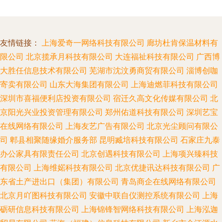
友情链接：
上海爱奇一网络科技有限公司
廊坊杜肯保温材料有
限公司
北京揽承月科技有限公司
大连福祉科技有限公司
广西博
大胜任信息技术有限公司
芜湖市沈汶勇商贸有限公司
淄博创咖
寄卖有限公司
山东大海集团有限公司
上海迪燃菲科技有限公司
深圳市喜福便利店投资有限公司
宿迁久高文化传媒有限公司
北
京阳光兴业投资管理有限公司
郑州佑道科技有限公司
深圳艺宝
在线网络有限公司
上海友艺广告有限公司
北京光尘顾问有限公
司
郫县相聚随缘婚介服务部
昆明臧培科技有限公司
石家庄九泰
办公家具有限责任公司
北京创遇科技有限公司
上海项兴臻科技
有限公司
上海维婼科技有限公司
北京优捷讯达科技有限公司
广
东省土产进出口（集团）有限公司
青岛商企在线网络有限公司
北京月吖图科技有限公司
安徽中联自仪测控系统有限公司
上海
砺研信息科技有限公司
上海锦锋智网络科技有限公司
上海泓迦